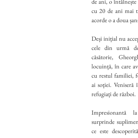
de ani, o întâlneșt
cu 20 de ani mai tâ
acorde o a doua șan
Deși inițial nu acce
cele din urmă d
căsătorie, Gheorg
locuință, în care a
cu restul familiei, 
ai soției. Veniseră
refugiați de război.
Impresionantă l
surprinde suplimen
ce este descoperit