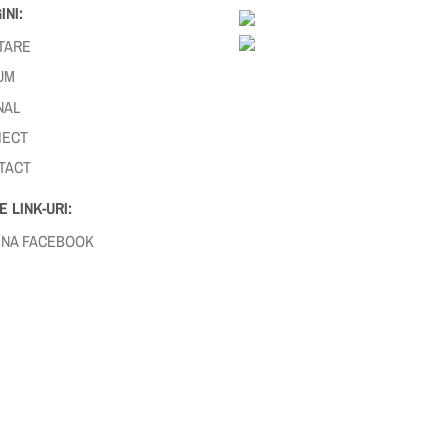
INI:
TARE
UM
NAL
IECT
TACT
E LINK-URI:
INA FACEBOOK