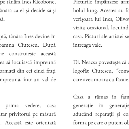
e pe tânăra Ines Ricobone,
Picturile împânzesc arm
nără ca el și decide să-și
holul lung. Acestea au fo
să.
verișoara lui Ines, Olivo
vizita ocazional, locuind
ptă, tânăra Ines devine în
casa. Picturi ale artistei s
oamna Ciutescu. După
întreaga vale.
he construiește această
vea să locuiască împreună
Dl. Neacsa povestește că 
formată din cei cinci frați
logofăt Ciutescu, “come
 împreună, într-un val de
care avea moara cu făcaie
Casa a rămas în fami
a prima vedere, casa
generație în generație
tar privitorul pe măsură
aducând reparații și co
ă. Această este orientată
forma pe care o putem obs