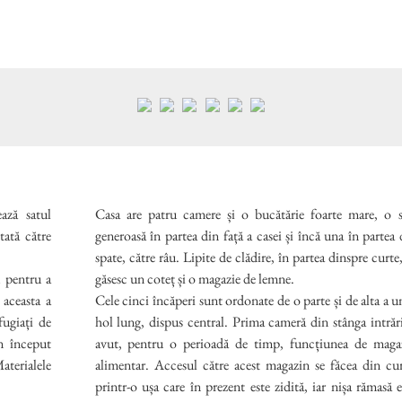
ază satul
Casa are patru camere și o bucătărie foarte mare, o s
tată către
generoasă în partea din față a casei și încă una în partea 
spate, către râu. Lipite de clădire, în partea dinspre curte,
u pentru a
găsesc un coteț și o magazie de lemne.
 aceasta a
Cele cinci încăperi sunt ordonate de o parte și de alta a u
fugiați de
hol lung, dispus central. Prima cameră din stânga intrări
avut, pentru o perioadă de timp, funcțiunea de maga
aterialele
alimentar. Accesul către acest magazin se făcea din curte,
.
printr-o ușa care în prezent este zidită, iar nișa rămasă e