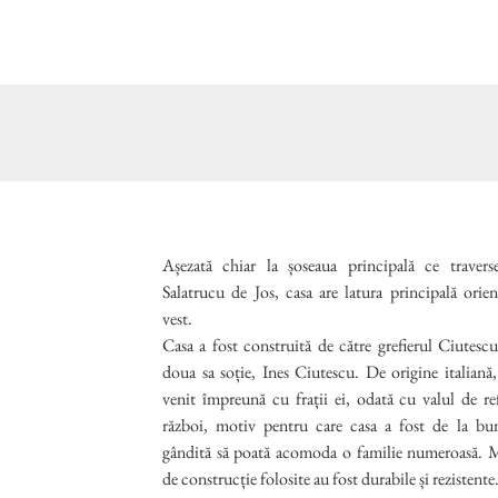
Așezată chiar la șoseaua principală ce traverse
Salatrucu de Jos, casa are latura principală orien
vest.
Casa a fost construită de către grefierul Ciutesc
doua sa soție, Ines Ciutescu. De origine italiană,
venit împreună cu frații ei, odată cu valul de re
război, motiv pentru care casa a fost de la bun început
gândită să poată acomoda o familie numeroasă. M
de construcție folosite au fost durabile și rezistente