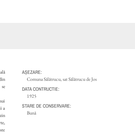
ală
AȘEZARE:
din
Comuna Sălătrucu, sat Sălătrucu de Jos
 se
DATA CONTRUCTIE:
1925
nui
STARE DE CONSERVARE:
i a
Bună
zin
ste