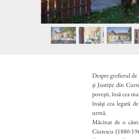
Despre grefierul de 
și Justiție din Cur
povești, însă cea ma
însăși cea legată de
urmă.
Măcinat de o căsni
Ciutescu (1880-196