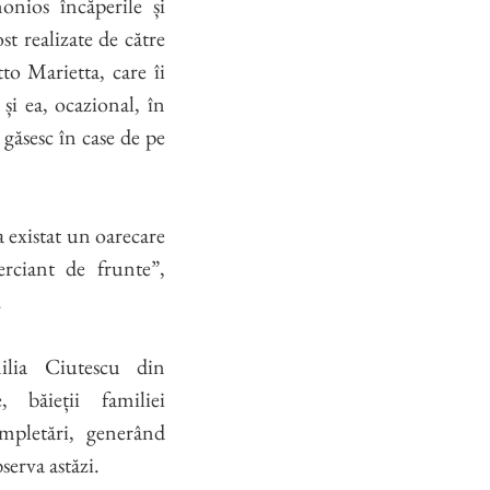
onios încăperile și
st realizate de către
tto Marietta, care îi
 și ea, ocazional, în
e găsesc în case de pe
a existat un oarecare
rciant de frunte”,
.
lia Ciutescu din
, băieții familiei
mpletări, generând
erva astăzi.