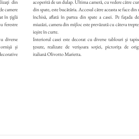
lizați din
acoperită de un dulap. Ultima cameră, cu vedere către cur
 de camere
din spate, este bucătăria. Accesul către aceasta se face din s
t în țiglă
închisă, aflată în partea din spate a casei. Pe fațada de
u ferestre
miazăzi, camera din mijloc este prevăzută cu câteva trepte
ieșire în curte.
cu diverse
Interiorul casei este decorat cu diverse tablouri și tapise
ornișă și
țesute, realizate de verișoara soției, pictorița de orig
decorative
italiană Olivotto Marietta.