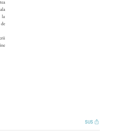
tea
ala
 la
 de
rii
ine
SUS