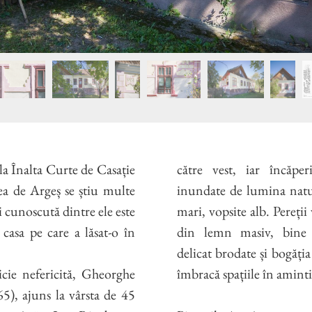
la Înalta Curte de Casație
către vest, iar încăper
tea de Argeș se știu multe
inundate de lumina natur
i cunoscută dintre ele este
mari, vopsite alb. Pereții
 casa pe care a lăsat-o în
din lemn masiv, bine pă
delicat brodate și bogăți
cie nefericită, Gheorghe
îmbracă spațiile în aminti
5), ajuns la vârsta de 45