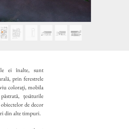
ile ei înalte, sunt
ală, prin ferestrele
 viu colorați, mobila
strată, țesăturile
a obiectelor de decor
ri din alte timpuri.