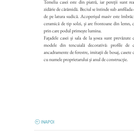
Temelia casei este din piatră, iar pereții sunt rea
zidărie de cărămidă. Beciul se întinde sub amfilada
de pe latura sudică. Acoperișul masiv este îmbrăca
ceramică de tip solzi, și are frontoane din lemn, c
prin care podul primește lumina.
Fațadele casei și sala de la șosea sunt prevăzute 
modele din tencuială decorativă: profile de c
ancadramente de ferestre, imitații de bosaj, casete 
cu numele proprietarului și anul de construcție.
INAPOI