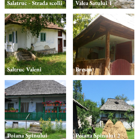
Salatruc - Strada scolii
Valea Satului 1
Saltruc Valeni
Brescu
Poiana Spinului
Poiana Spinului 2