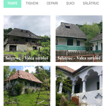
TOATE
TIGVENI
CEPARI
ȘUICI
SĂLĂTRUC
Salatruc - Valea satului
Salatruc - Valea satului