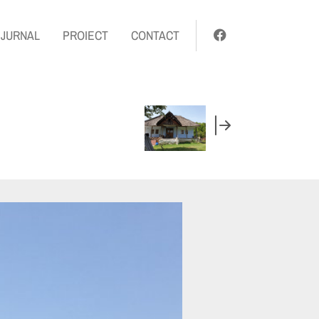
JURNAL
PROIECT
CONTACT
CASA U