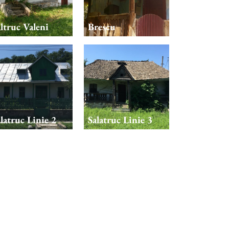
ltruc Valeni
Brescu
latruc Linie 2
Salatruc Linie 3
latruc Linie 8
Salatruc Linie 9