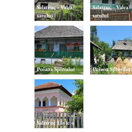
Salatruc - Valea
Salatruc - Valea
satului
satului
Poiana Spinului
Poiana Spinului
Salatruc Linie 4
Salatruc Linie 5