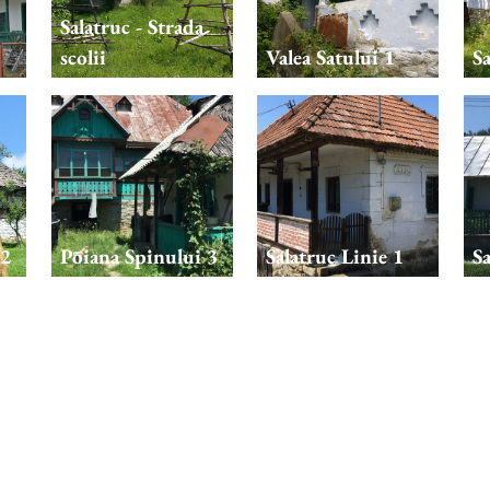
Salatruc - Strada
scolii
Valea Satului 1
Sa
 2
Poiana Spinului 3
Salatruc Linie 1
Sa
Salatruc Linie 6
Salatruc Linie 7
Sa