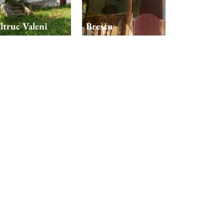
ltruc Valeni
Brescu
latruc Linie 2
Salatruc Linie 3
latruc Linie 8
Salatruc Linie 9