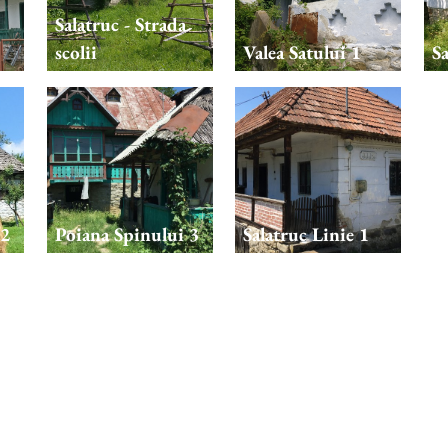
Salatruc - Strada
scolii
Valea Satului 1
Sa
 2
Poiana Spinului 3
Salatruc Linie 1
Sa
Salatruc Linie 6
Salatruc Linie 7
Sa