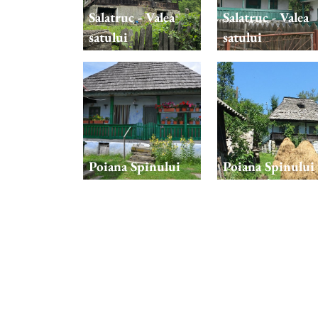
Salatruc - Valea
Salatruc - Valea
satului
satului
Poiana Spinului
Poiana Spinului
Salatruc Linie 4
Salatruc Linie 5