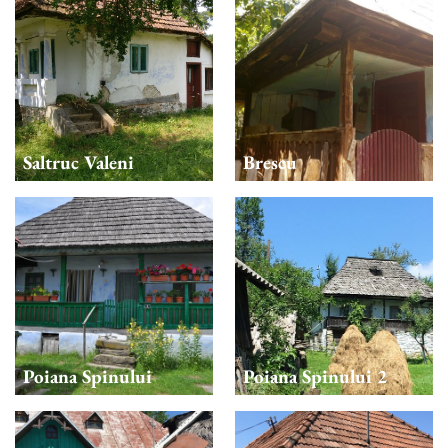
Saltruc Valeni
Brescu
Poiana Spinului
Poiana Spinului 2